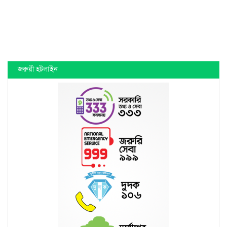
জরুরী হটলাইন